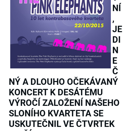
NÍ
,
JE
DI
N
E
Č
NÝ A DLOUHO OČEKÁVANÝ
KONCERT K DESÁTÉMU
VÝROČÍ ZALOŽENÍ NAŠEHO
SLONÍHO KVARTETA SE
USKUTEČNIL VE ČTVRTEK