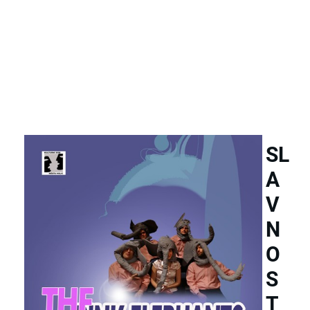
SL
A
V
N
O
S
T