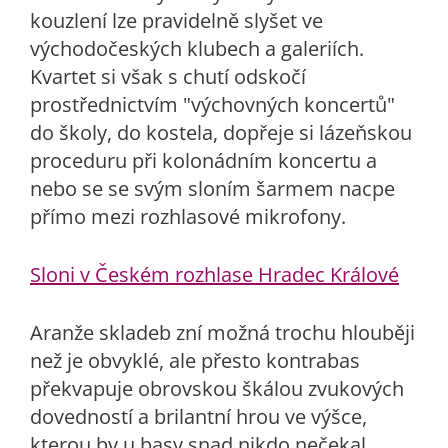
kouzlení lze pravidelně slyšet ve
východočeských klubech a galeriích.
Kvartet si však s chutí odskočí
prostřednictvím "výchovných koncertů"
do školy, do kostela, dopřeje si lázeňskou
proceduru při kolonádním koncertu a
nebo se se svým sloním šarmem nacpe
přímo mezi rozhlasové mikrofony.
Sloni v Českém rozhlase Hradec Králové
Aranže skladeb zní možná trochu hlouběji
než je obvyklé, ale přesto kontrabas
překvapuje obrovskou škálou zvukových
dovedností a brilantní hrou ve výšce,
kterou by u basy snad nikdo nečekal.