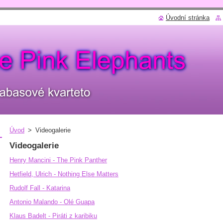
Úvodní stránka
Úvod
>
Videogalerie
Videogalerie
Henry Mancini - The Pink Panther
Hetfield, Ulrich - Nothing Else Matters
Rudolf Fall - Katarina
Antonio Malando - Olé Guapa
Klaus Badelt - Piráti z karibiku