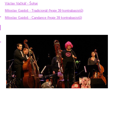
Václav Vačkář - Šohaj
Miloslav Gajdoš - Tradicionál (hraje 39 kontrabasistů)
Miloslav Gajdoš - Candance (hraje 39 kontrabasistů)